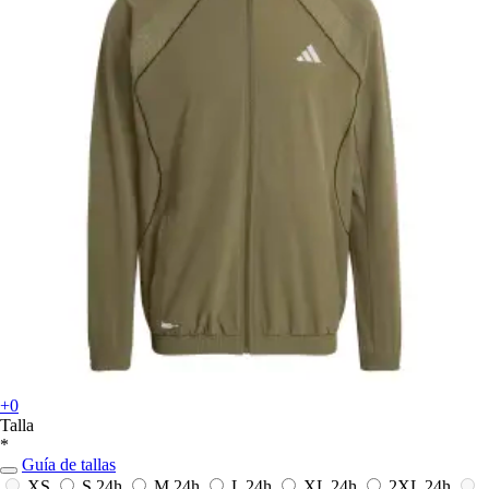
+0
Talla
*
Guía de tallas
XS
S
24h
M
24h
L
24h
XL
24h
2XL
24h