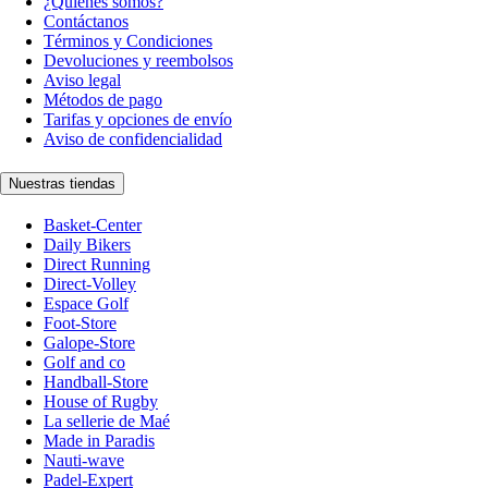
¿Quiénes somos?
Contáctanos
Términos y Condiciones
Devoluciones y reembolsos
Aviso legal
Métodos de pago
Tarifas y opciones de envío
Aviso de confidencialidad
Nuestras tiendas
Basket-Center
Daily Bikers
Direct Running
Direct-Volley
Espace Golf
Foot-Store
Galope-Store
Golf and co
Handball-Store
House of Rugby
La sellerie de Maé
Made in Paradis
Nauti-wave
Padel-Expert