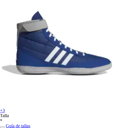
+3
Talla
*
Guía de tallas