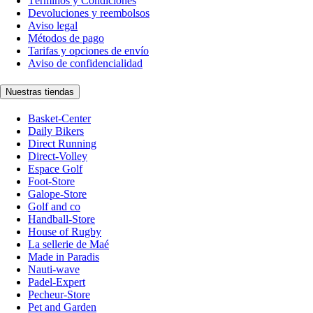
Términos y Condiciones
Devoluciones y reembolsos
Aviso legal
Métodos de pago
Tarifas y opciones de envío
Aviso de confidencialidad
Nuestras tiendas
Basket-Center
Daily Bikers
Direct Running
Direct-Volley
Espace Golf
Foot-Store
Galope-Store
Golf and co
Handball-Store
House of Rugby
La sellerie de Maé
Made in Paradis
Nauti-wave
Padel-Expert
Pecheur-Store
Pet and Garden