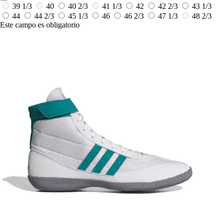
39 1/3
40
40 2/3
41 1/3
42
42 2/3
43 1/3
44
44 2/3
45 1/3
46
46 2/3
47 1/3
48 2/3
Este campo es obligatorio