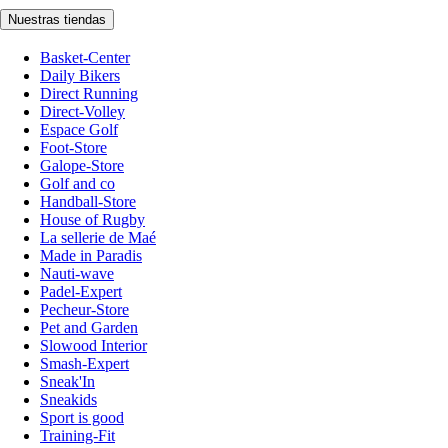
Nuestras tiendas
Basket-Center
Daily Bikers
Direct Running
Direct-Volley
Espace Golf
Foot-Store
Galope-Store
Golf and co
Handball-Store
House of Rugby
La sellerie de Maé
Made in Paradis
Nauti-wave
Padel-Expert
Pecheur-Store
Pet and Garden
Slowood Interior
Smash-Expert
Sneak'In
Sneakids
Sport is good
Training-Fit