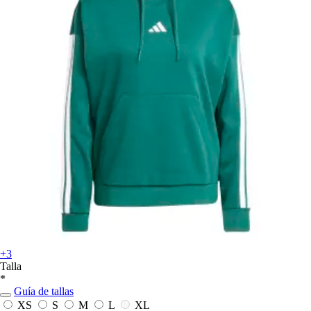
+3
Talla
*
Guía de tallas
XS
S
M
L
XL