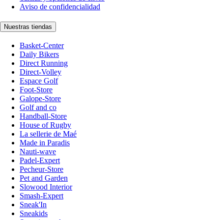
Aviso de confidencialidad
Nuestras tiendas
Basket-Center
Daily Bikers
Direct Running
Direct-Volley
Espace Golf
Foot-Store
Galope-Store
Golf and co
Handball-Store
House of Rugby
La sellerie de Maé
Made in Paradis
Nauti-wave
Padel-Expert
Pecheur-Store
Pet and Garden
Slowood Interior
Smash-Expert
Sneak'In
Sneakids