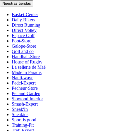
Nuestras tiendas
Basket-Center
Daily Bikers
Direct Running
Direct-Volley
Espace Golf
Foot-Store
Galope-Store
Golf and co
Handball-Store
House of Rugby
La sellerie de Maé
Made in Paradis
Nauti-wave
Padel-Expert
Pecheur-Store
Pet and Garden
Slowood Interior
Smash-Expert
Sneak'In
Sneakids
Sport is good
Training-Fit
Trek-Expert