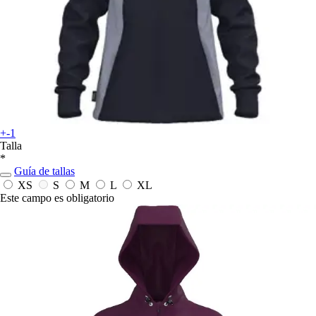
+-1
Talla
*
Guía de tallas
XS
S
M
L
XL
Este campo es obligatorio