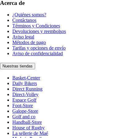
Acerca de
¿Quiénes somos?
Contáctanos
Términos y Condiciones
Devoluciones y reembolsos
Aviso legal
Métodos de pago
Tarifas y opciones de envío
Aviso de confidencialidad
Nuestras tiendas
Basket-Center
Daily Bikers
Direct Running
Direct-Volley
Espace Golf
Foot-Store
Galope-Store
Golf and co
Handball-Store
House of Rugby
La sellerie de Maé