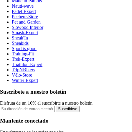
Made in Paradis
Nauti-wave
Padel-Expert
Pecheur-Store
Pet and Garden
Slowood Interior
Smash-Expert
Sneak'In
Sneakids
Sport is good
Training-Fit
Trek-Expert
Triathlon-Expert
TripNBikers
Vélo-Store
Winter-Expert
Suscríbete a nuestro boletín
Disfruta de un 10% al suscribirte a nuestro boletín
Suscribirse
Mantente conectado