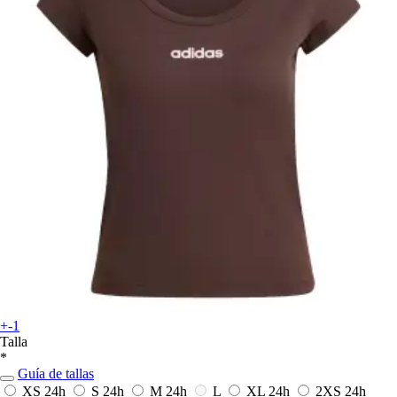
+-1
Talla
*
Guía de tallas
XS
24h
S
24h
M
24h
L
XL
24h
2XS
24h