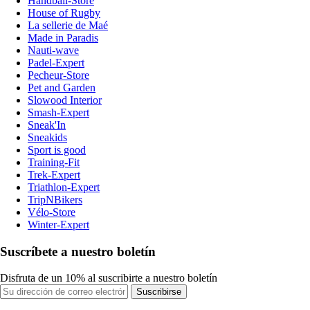
Handball-Store
House of Rugby
La sellerie de Maé
Made in Paradis
Nauti-wave
Padel-Expert
Pecheur-Store
Pet and Garden
Slowood Interior
Smash-Expert
Sneak'In
Sneakids
Sport is good
Training-Fit
Trek-Expert
Triathlon-Expert
TripNBikers
Vélo-Store
Winter-Expert
Suscríbete a nuestro boletín
Disfruta de un 10% al suscribirte a nuestro boletín
Suscribirse