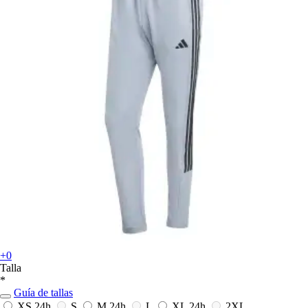
+0
Talla
*
Guía de tallas
XS
24h
S
M
24h
L
XL
24h
2XL