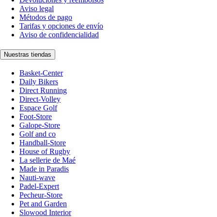
Aviso legal
Métodos de pago
Tarifas y opciones de envío
Aviso de confidencialidad
Nuestras tiendas
Basket-Center
Daily Bikers
Direct Running
Direct-Volley
Espace Golf
Foot-Store
Galope-Store
Golf and co
Handball-Store
House of Rugby
La sellerie de Maé
Made in Paradis
Nauti-wave
Padel-Expert
Pecheur-Store
Pet and Garden
Slowood Interior