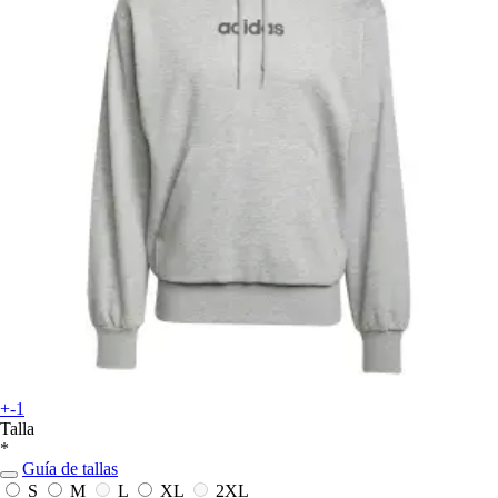
+-1
Talla
*
Guía de tallas
S
M
L
XL
2XL