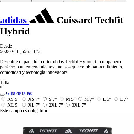
adidas
Cuissard Techfit
Hybrid
Desde
50,00 €
31,65 €
-37%
Descubre el pantalón corto adidas Techfit Hybrid, tu compañero
perfecto para entrenamientos intensos que combinan rendimiento,
comodidad y tecnología innovadora.
Talla
*
Guía de tallas
XS 5"
XS 7"
S 7"
M 5"
M 7"
L 5"
L 7"
XL 5"
XL 7"
2XL 7"
3XL 7"
Este campo es obligatorio