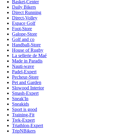
Basket-Center
Daily Bikers
Direct Running
Direct-Volley
Espace Golf
Foot-Store
Galope-Store
Golf and co
Handball-Store
House of Rugby
La sellerie de Maé
Made in Paradis
Nauti-wave
Padel-Expert
Pecheur-Store
Pet and Garden
Slowood Interior
Smash-Expert
Sneak'In
Sneakids
Sport is good
Training-Fit
Trek-Expert
Triathlon-Expert
TripNBikers