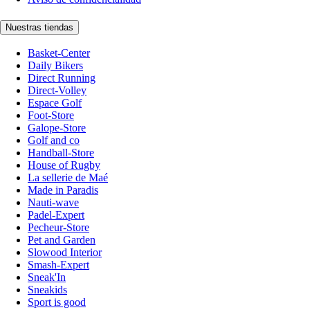
Nuestras tiendas
Basket-Center
Daily Bikers
Direct Running
Direct-Volley
Espace Golf
Foot-Store
Galope-Store
Golf and co
Handball-Store
House of Rugby
La sellerie de Maé
Made in Paradis
Nauti-wave
Padel-Expert
Pecheur-Store
Pet and Garden
Slowood Interior
Smash-Expert
Sneak'In
Sneakids
Sport is good