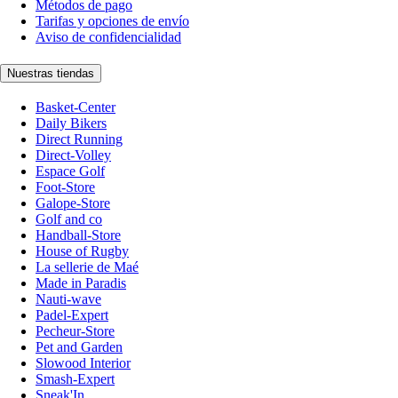
Métodos de pago
Tarifas y opciones de envío
Aviso de confidencialidad
Nuestras tiendas
Basket-Center
Daily Bikers
Direct Running
Direct-Volley
Espace Golf
Foot-Store
Galope-Store
Golf and co
Handball-Store
House of Rugby
La sellerie de Maé
Made in Paradis
Nauti-wave
Padel-Expert
Pecheur-Store
Pet and Garden
Slowood Interior
Smash-Expert
Sneak'In