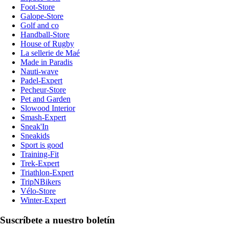
Foot-Store
Galope-Store
Golf and co
Handball-Store
House of Rugby
La sellerie de Maé
Made in Paradis
Nauti-wave
Padel-Expert
Pecheur-Store
Pet and Garden
Slowood Interior
Smash-Expert
Sneak'In
Sneakids
Sport is good
Training-Fit
Trek-Expert
Triathlon-Expert
TripNBikers
Vélo-Store
Winter-Expert
Suscríbete a nuestro boletín