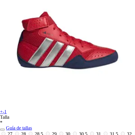
+-1
Talla
*
Guía de tallas
27
28
28,5
29
30
30,5
31
31,5
32