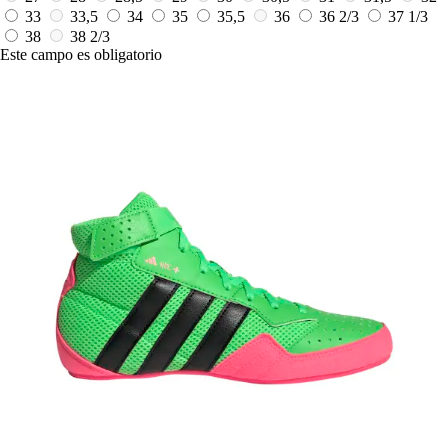
33
33,5
34
35
35,5
36
36 2/3
37 1/3
38
38 2/3
Este campo es obligatorio