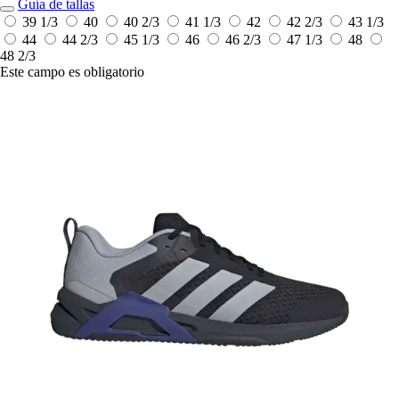
Guía de tallas
39 1/3
40
40 2/3
41 1/3
42
42 2/3
43 1/3
44
44 2/3
45 1/3
46
46 2/3
47 1/3
48
48 2/3
Este campo es obligatorio