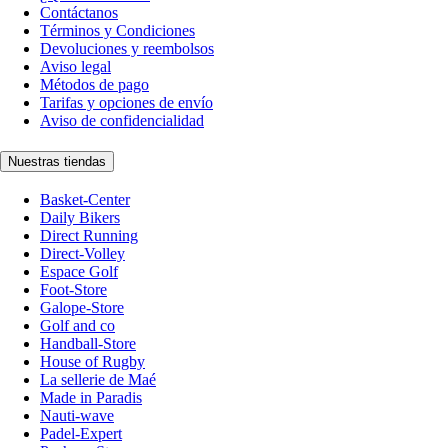
Contáctanos
Términos y Condiciones
Devoluciones y reembolsos
Aviso legal
Métodos de pago
Tarifas y opciones de envío
Aviso de confidencialidad
Nuestras tiendas
Basket-Center
Daily Bikers
Direct Running
Direct-Volley
Espace Golf
Foot-Store
Galope-Store
Golf and co
Handball-Store
House of Rugby
La sellerie de Maé
Made in Paradis
Nauti-wave
Padel-Expert