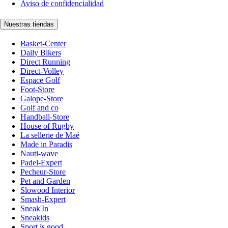
Aviso de confidencialidad
Nuestras tiendas
Basket-Center
Daily Bikers
Direct Running
Direct-Volley
Espace Golf
Foot-Store
Galope-Store
Golf and co
Handball-Store
House of Rugby
La sellerie de Maé
Made in Paradis
Nauti-wave
Padel-Expert
Pecheur-Store
Pet and Garden
Slowood Interior
Smash-Expert
Sneak'In
Sneakids
Sport is good