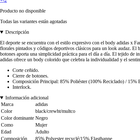
+-2
Producto no disponible
Todas las variantes están agotadas
Descripción
El deporte se encuentra con el estilo expresivo con el body adidas x Fa
florales pintados y códigos deportivos clásicos para un look audaz. El 
botones aporta una simplicidad práctica para el día a día. El tejido d
adidas ofrece un body colorido que celebra la individualidad y el sent
Corte ceñido.
Cierre de botones.
Composición Principal: 85% Poliéster (100% Reciclado) / 15% 
Interlock.
Información adicional
Marca
adidas
Color
black/crewht/multco
Color dominante
Negro
Como
Mujer
Edad
Adulto
Composición
85% Polyester recyclé/15% Elasthanne