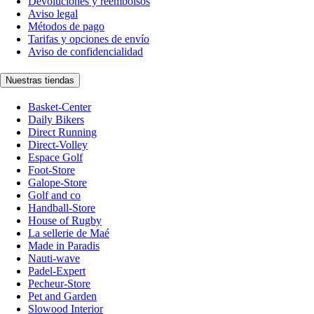
Devoluciones y reembolsos
Aviso legal
Métodos de pago
Tarifas y opciones de envío
Aviso de confidencialidad
Nuestras tiendas
Basket-Center
Daily Bikers
Direct Running
Direct-Volley
Espace Golf
Foot-Store
Galope-Store
Golf and co
Handball-Store
House of Rugby
La sellerie de Maé
Made in Paradis
Nauti-wave
Padel-Expert
Pecheur-Store
Pet and Garden
Slowood Interior