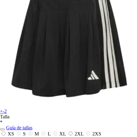
+-2
Talla
*
Guía de tallas
XS
S
M
L
XL
2XL
2XS