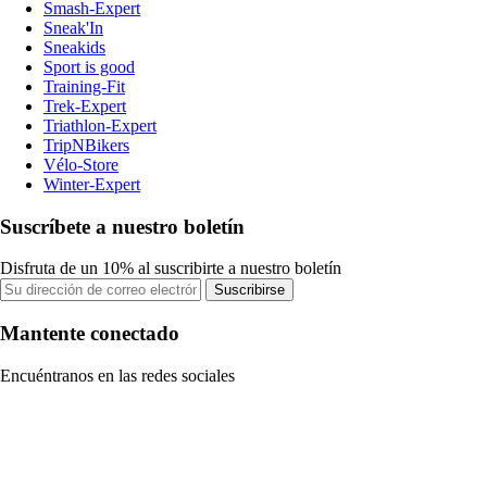
Smash-Expert
Sneak'In
Sneakids
Sport is good
Training-Fit
Trek-Expert
Triathlon-Expert
TripNBikers
Vélo-Store
Winter-Expert
Suscríbete a nuestro boletín
Disfruta de un 10% al suscribirte a nuestro boletín
Suscribirse
Mantente conectado
Encuéntranos en las redes sociales