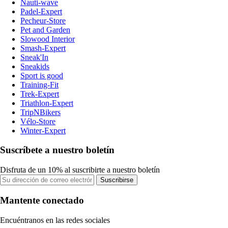
Nauti-wave
Padel-Expert
Pecheur-Store
Pet and Garden
Slowood Interior
Smash-Expert
Sneak'In
Sneakids
Sport is good
Training-Fit
Trek-Expert
Triathlon-Expert
TripNBikers
Vélo-Store
Winter-Expert
Suscríbete a nuestro boletín
Disfruta de un 10% al suscribirte a nuestro boletín
Suscribirse
Mantente conectado
Encuéntranos en las redes sociales