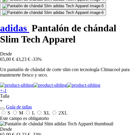
adidas
Pantalón de chándal
Slim Tech Apparel
Desde
65,00 €
43,23 €
-33%
Un pantalón de chándal de corte slim con tecnología Climacool para
mantenerte fresco y seco.
+-1
Talla
*
Guía de tallas
S
M
L
XL
2XL
Este campo es obligatorio
Desde
65,00 €
43,23 €
-33%