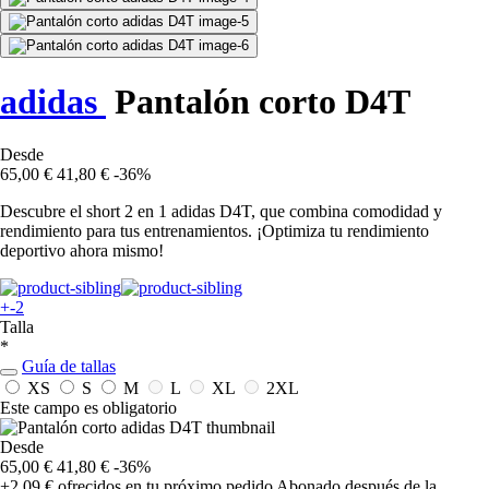
adidas
Pantalón corto D4T
Desde
65,00 €
41,80 €
-36%
Descubre el short 2 en 1 adidas D4T, que combina comodidad y
rendimiento para tus entrenamientos. ¡Optimiza tu rendimiento
deportivo ahora mismo!
+-2
Talla
*
Guía de tallas
XS
S
M
L
XL
2XL
Este campo es obligatorio
Desde
65,00 €
41,80 €
-36%
+2,09 €
ofrecidos en tu próximo pedido
Abonado después de la