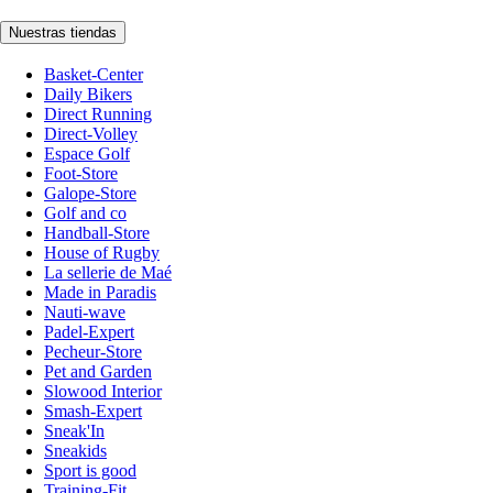
Nuestras tiendas
Basket-Center
Daily Bikers
Direct Running
Direct-Volley
Espace Golf
Foot-Store
Galope-Store
Golf and co
Handball-Store
House of Rugby
La sellerie de Maé
Made in Paradis
Nauti-wave
Padel-Expert
Pecheur-Store
Pet and Garden
Slowood Interior
Smash-Expert
Sneak'In
Sneakids
Sport is good
Training-Fit