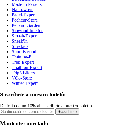
Made in Paradis
Nauti-wave
Padel-Expert
Pecheur-Store
Pet and Garden
Slowood Interior
Smash-Expert
Sneak'In
Sneakids
Sport is good
Training-Fit
Trek-Expert
Triathlon-Expert
TripNBikers
Vélo-Store
Winter-Expert
Suscríbete a nuestro boletín
Disfruta de un 10% al suscribirte a nuestro boletín
Suscribirse
Mantente conectado