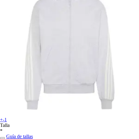
+-1
Talla
*
Guía de tallas