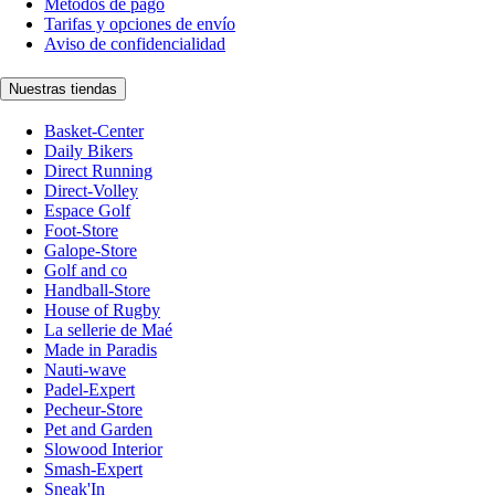
Métodos de pago
Tarifas y opciones de envío
Aviso de confidencialidad
Nuestras tiendas
Basket-Center
Daily Bikers
Direct Running
Direct-Volley
Espace Golf
Foot-Store
Galope-Store
Golf and co
Handball-Store
House of Rugby
La sellerie de Maé
Made in Paradis
Nauti-wave
Padel-Expert
Pecheur-Store
Pet and Garden
Slowood Interior
Smash-Expert
Sneak'In