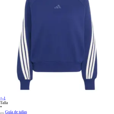
+-1
Talla
*
Guía de tallas