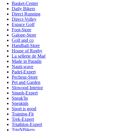
Basket-Center
Daily Bikers
Direct Running
Direct-Volley
Espace Golf
Foot-Store
Galope-Store
Golf and co
Handball-Store
House of Rugby
La sellerie de Maé
Made in Paradis
Nauti-wave
Padel-Expert
Pecheur-Store
Pet and Garden
Slowood Interior
Smash-Expert
Sneak'In
Sneakids
Sport is good
Training-Fit
Trek-Expert
Triathlon-Expert
TripNBikers