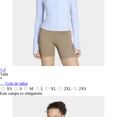
+-2
Talla
*
Guía de tallas
XS
S
M
L
XL
2XL
2XS
Este campo es obligatorio