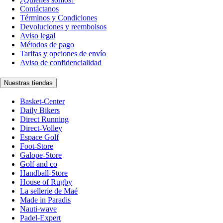
Contáctanos
Términos y Condiciones
Devoluciones y reembolsos
Aviso legal
Métodos de pago
Tarifas y opciones de envío
Aviso de confidencialidad
Nuestras tiendas
Basket-Center
Daily Bikers
Direct Running
Direct-Volley
Espace Golf
Foot-Store
Galope-Store
Golf and co
Handball-Store
House of Rugby
La sellerie de Maé
Made in Paradis
Nauti-wave
Padel-Expert