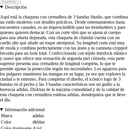
Loading...
Descripción
Aquí está la chaqueta con cremallera de 3 bandas Studio, que combina
un estilo moderno con detalles prácticos. Desde entrenamientos hasta
encuentros casuales, es un imprescindible para las trendsettters y para
quienes quieren destacar. Con un corte slim que se ajusta al cuerpo
para una silueta depurada, esta chaqueta de chándal cuenta con un
cuello alto que añade un toque atemporal. Su longitud corta está muy
de moda y combina perfectamente con tus jeans y tu camiseta cropped
favorita para un look total. Confeccionada con tejido interlock elástico
y suave que ofrece una sensación de segunda piel cómoda, esta parte
superior presenta una cremallera de longitud completa, lo que te
permite ajustar la protección según tus necesidades. Los agujeros para
los pulgares mantienen las mangas en su lugar, ya sea que explores la
ciudad o te entrenes. Para completar el diseño, el icónico logo de 3
bandas en el pecho y las 3 bandas características son un guiño a la
herencia adidas. Disfruta de la máxima comodidad y de la calidad de
esta chaqueta con cremallera estilosa adidas, dondequiera que te lleve
el día.
Información adicional
Marca
adidas
Color
dkblue
Color dominante
Azul