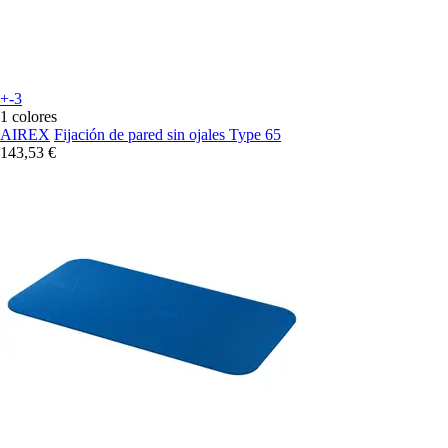
+-3
1 colores
AIREX
Fijación de pared sin ojales Type 65
143,53 €