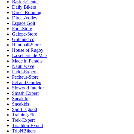
Basket-Center
Daily Bikers
Direct Running
Direct-Volley
Espace Golf
Foot-Store
Galope-Store
Golf and co
Handball-Store
House of Rugby
La sellerie de Maé
Made in Paradis
Nauti-wave
Padel-Expert
Pecheur-Store
Pet and Garden
Slowood Interior
Smash-Expert
Sneak'In
Sneakids
Sport is good
Training-Fit
Trek-Expert
Triathlon-Expert
TripNBikers