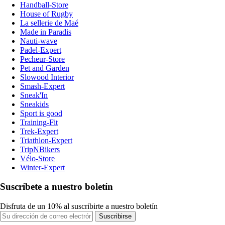
Handball-Store
House of Rugby
La sellerie de Maé
Made in Paradis
Nauti-wave
Padel-Expert
Pecheur-Store
Pet and Garden
Slowood Interior
Smash-Expert
Sneak'In
Sneakids
Sport is good
Training-Fit
Trek-Expert
Triathlon-Expert
TripNBikers
Vélo-Store
Winter-Expert
Suscríbete a nuestro boletín
Disfruta de un 10% al suscribirte a nuestro boletín
Suscribirse