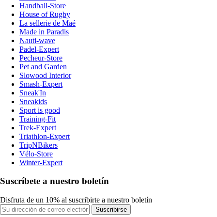
Handball-Store
House of Rugby
La sellerie de Maé
Made in Paradis
Nauti-wave
Padel-Expert
Pecheur-Store
Pet and Garden
Slowood Interior
Smash-Expert
Sneak'In
Sneakids
Sport is good
Training-Fit
Trek-Expert
Triathlon-Expert
TripNBikers
Vélo-Store
Winter-Expert
Suscríbete a nuestro boletín
Disfruta de un 10% al suscribirte a nuestro boletín
Suscribirse