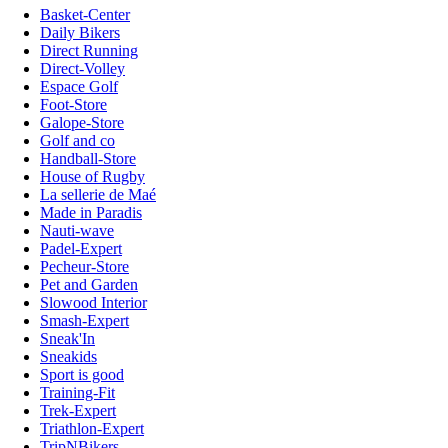
Basket-Center
Daily Bikers
Direct Running
Direct-Volley
Espace Golf
Foot-Store
Galope-Store
Golf and co
Handball-Store
House of Rugby
La sellerie de Maé
Made in Paradis
Nauti-wave
Padel-Expert
Pecheur-Store
Pet and Garden
Slowood Interior
Smash-Expert
Sneak'In
Sneakids
Sport is good
Training-Fit
Trek-Expert
Triathlon-Expert
TripNBikers