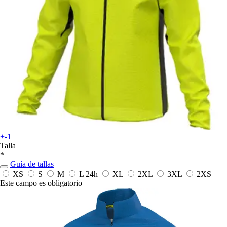
+-1
Talla
*
Guía de tallas
XS
S
M
L
24h
XL
2XL
3XL
2XS
Este campo es obligatorio