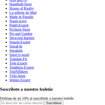
Handball-Store
House of Rugby
La sellerie de Maé
Made in Paradis
Nauti-wave
Padel-Expert
Pecheur-Store
Pet and Garden
Slowood Interior
Smash-Expert
Sneak'In
Sneakids
Sport is good
Training-Fit
Trek-Expert
Triathlon-Expert
TripNBikers
Vélo-Store
Winter-Expert
Suscríbete a nuestro boletín
Disfruta de un 10% al suscribirte a nuestro boletín
Suscribirse