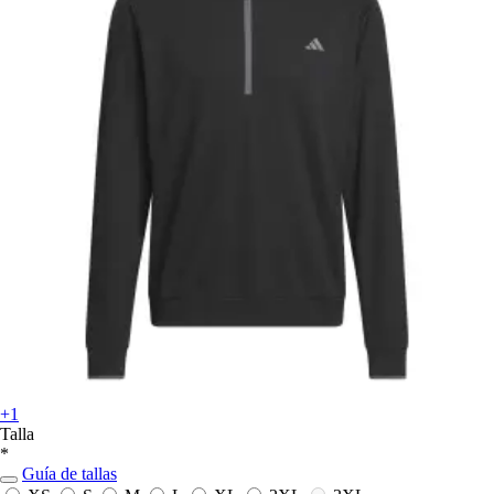
+1
Talla
*
Guía de tallas