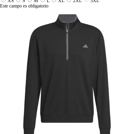
XS
S
M
L
XL
2XL
3XL
Este campo es obligatorio