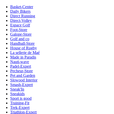
Basket-Center
Daily Bikers
Direct Running
Direct-Volley
Espace Golf
Foot-Store
Galope-Store
Golf and co
Handball-Store
House of Rugby
La sellerie de Maé
Made in Paradis
Nauti-wave
Padel-Expert
Pecheur-Store
Pet and Garden
Slowood Interior
Smash-Expert
Sneak'In
Sneakids
Sport is good
Training-Fit
Trek-Expert
Triathlon-Expert