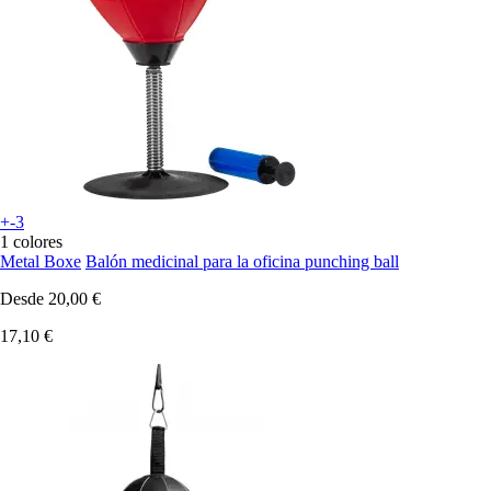
+-3
1 colores
Metal Boxe
Balón medicinal para la oficina punching ball
Desde
20,00 €
17,10 €