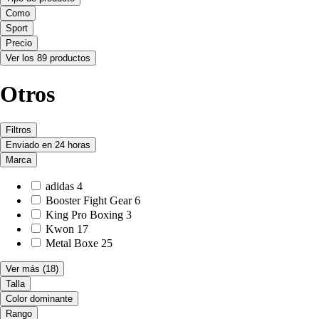
Como
Sport
Precio
Ver los 89 productos
Otros
Filtros
Enviado en 24 horas
Marca
adidas
4
Booster Fight Gear
6
King Pro Boxing
3
Kwon
17
Metal Boxe
25
Ver más
(18)
Talla
Color dominante
Rango