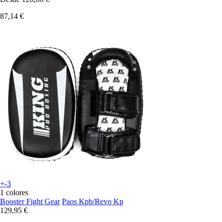
87,14 €
+-3
1 colores
Booster Fight Gear
Paos Kpb/Revo Kp
129,95 €