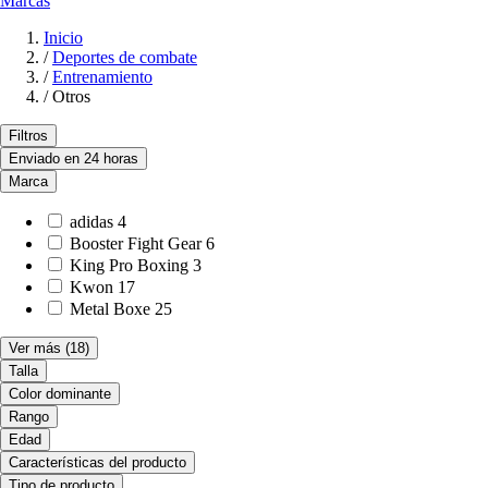
Marcas
Inicio
/
Deportes de combate
/
Entrenamiento
/
Otros
Filtros
Enviado en 24 horas
Marca
adidas
4
Booster Fight Gear
6
King Pro Boxing
3
Kwon
17
Metal Boxe
25
Ver más
(18)
Talla
Color dominante
Rango
Edad
Características del producto
Tipo de producto