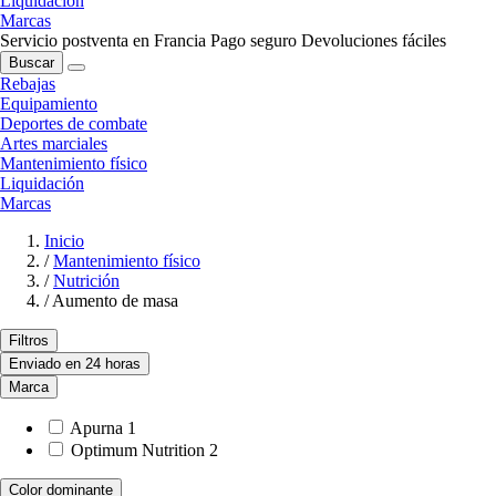
Liquidación
Marcas
Servicio postventa en Francia
Pago seguro
Devoluciones fáciles
Buscar
Rebajas
Equipamiento
Deportes de combate
Artes marciales
Mantenimiento físico
Liquidación
Marcas
Inicio
/
Mantenimiento físico
/
Nutrición
/
Aumento de masa
Filtros
Enviado en 24 horas
Marca
Apurna
1
Optimum Nutrition
2
Color dominante