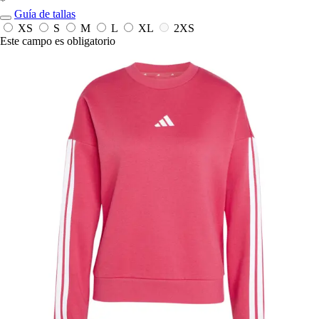
*
Guía de tallas
XS
S
M
L
XL
2XS
Este campo es obligatorio