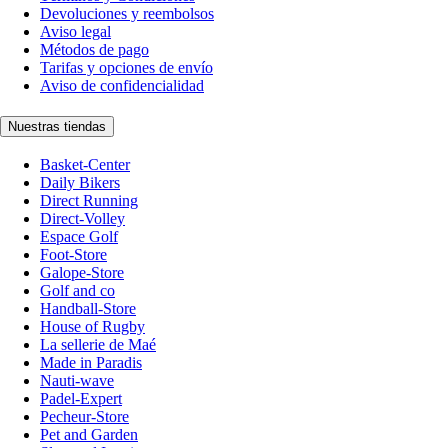
Devoluciones y reembolsos
Aviso legal
Métodos de pago
Tarifas y opciones de envío
Aviso de confidencialidad
Nuestras tiendas
Basket-Center
Daily Bikers
Direct Running
Direct-Volley
Espace Golf
Foot-Store
Galope-Store
Golf and co
Handball-Store
House of Rugby
La sellerie de Maé
Made in Paradis
Nauti-wave
Padel-Expert
Pecheur-Store
Pet and Garden